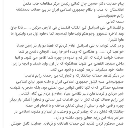
پیام حمایت دکتر حسین جان کمالی رئیس مرکز مطالعات طب مکمل
افغانستان به ملت و نظام جمهوری اسلامی ایران در پی حملات ددمنشانه
رژیم صهیونیستی
بسمه تعالی
و قضینا الی بنی اسرائیل فی الکتاب لتفسدن فی الارض مرتین ...... فاذا جائ
وعد الاخره لیسوووا وجوهکم ولیدخلوا المسجد کما دخلوه اول مره ولیتبروا ما
علوا تتبیرا.
و در کتاب تورات به بنی اسرائیل اعلام کردیم که قطعا دو بار در زمین فساد
خواهید کرد........و هنگامی که وعده آخر فرا رسد، آنچنان دشمن بر شما
سخت خواهد گرفت که آثار غم و اندوه در چهره شما ظاهر می شود، و آنها
داخل مسجد القصی می شوند همانگونه که بار اول وارد شدند و آنچه را زیر
سلطه خود میگیرند، درهم کوبیده و نابود می کنند.
بار دیگر شاهد حملات جنایتکارانه و تجاوزات بی رحمانه رژیم غاصب
صهیونیستی علیه کشور جمهوری اسلامی ایران و ملت غیور ایران اسلامی
هستیم؛ حملاتی که نه تنها ناقض قوانین بین المللی بود، بلکه منجر به شهادت
شیر مردان و فرماندهان دلیر نظامی سپاه اسلام و مردم بی گناه گشت.
این رژیم صفاک کودک کش با این اقدامات غیر انسانی و تجاوز آشکار بار دیگر
چهره واقعی خود را بیش از پیش نمایان ساخته و با انجام این حمله
جنایتکارانه نشان داد که چقدر ترس و وحشت از اسلام و مقاوت اسلامی در
سراسر بدنه این رژیم جعلی وجود داشته و دارد.
ضمن محکوم کردن شدید این حملات ناعادلانه و بزدلانه، حمایت کامل خویش