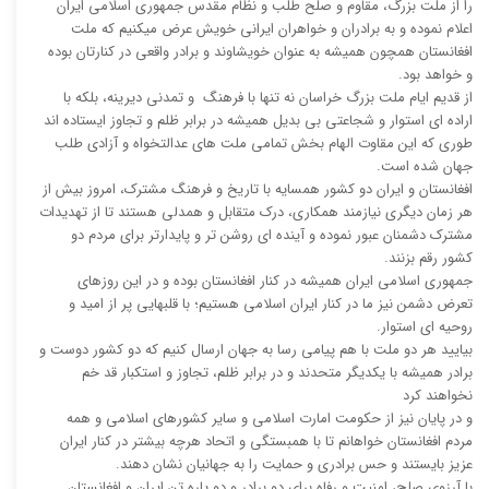
را از ملت بزرگ، مقاوم و صلح طلب و نظام مقدس جمهوری اسلامی ایران
اعلام نموده و به برادران و خواهران ایرانی خویش عرض میکنیم که ملت
افغانستان همچون همیشه به عنوان خویشاوند و برادر واقعی در کنارتان بوده
و خواهد بود.
از قدیم ایام ملت بزرگ خراسان نه تنها با فرهنگ و تمدنی دیرینه، بلکه با
اراده ای استوار و شجاعتی بی بدیل همیشه در برابر ظلم و تجاوز ایستاده اند
طوری که این مقاوت الهام بخش تمامی ملت های عدالتخواه و آزادی طلب
جهان شده است.
افغانستان و ایران دو کشور همسایه با تاریخ و فرهنگ مشترک، امروز بیش از
هر زمان دیگری نیازمند همکاری، درک متقابل و همدلی هستند تا از تهدیدات
مشترک دشمنان عبور نموده و آینده ای روشن تر و پایدارتر برای مردم دو
کشور رقم بزنند.
جمهوری اسلامی ایران همیشه در کنار افغانستان بوده و در این روزهای
تعرض دشمن نیز ما در کنار ایران اسلامی هستیم؛ با قلبهایی پر از امید و
روحیه ای استوار.
بیایید هر دو ملت با هم پیامی رسا به جهان ارسال کنیم که دو کشور دوست و
برادر همیشه با یکدیگر متحدند و در برابر ظلم، تجاوز و استکبار قد خم
نخواهند کرد
و در پایان نیز از حکومت امارت اسلامی و سایر کشورهای اسلامی و همه
مردم افغانستان خواهانم تا با همبستگی و اتحاد هرچه بیشتر در کنار ایران
عزیز بایستند و حس برادری و حمایت را به جهانیان نشان دهند.
با آرزوی صلح، امنیت و رفاه برای دو برادر و دو پاره تن ایران و افغانستان