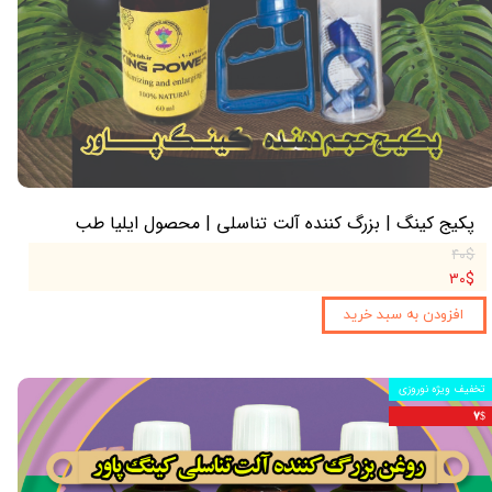
پکیج کینگ | بزرگ کننده آلت تناسلی | محصول ایلیا طب
۴۰$
۳۰$
افزودن به سبد خرید
تخفیف ویژه نوروزی
۷$