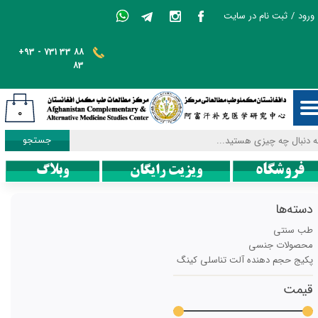
ورود
/
ثبت نام در سایت
حساب کاربری من
+93 - 731 33 88
تغییر گذر واژه
83
سفارشات
۰
خروج از حساب کاربری
جستجو
فروشگاه
ویزیت رایگان
وبلاگ
دسته‌ها
طب سنتی
محصولات جنسی
پکیج حجم دهنده آلت تناسلی کینگ
قیمت