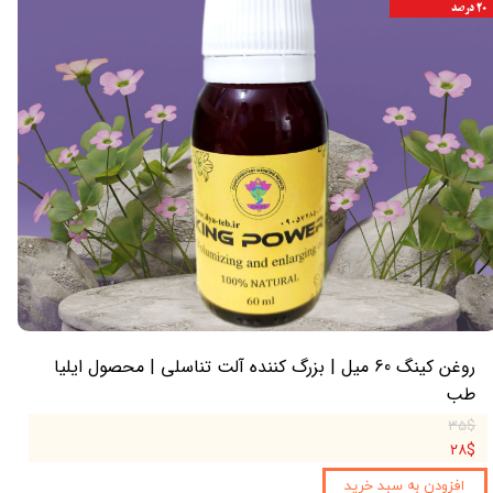
۲۰ درصد
روغن کینگ 60 میل | بزرگ کننده آلت تناسلی | محصول ایلیا
طب
۳۵$
۲۸$
افزودن به سبد خرید