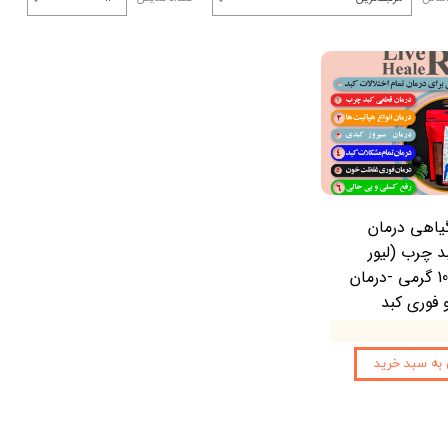
ب سوجوک
آموزش طب هومیوپاتی آلمان
 ماساژ
آموزش طب سوجوک کوریا
مال یداوی
آموزش ماساژ
آموزش اعمال یداوی
آموزش سایر روش های طب مکمل
یاهی درمان
د چرب (لیور
هیلر) 100 گرمی -درمان
فوری کبد
 به سبد خرید