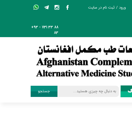
ورود
/
ثبت نام در سایت
حساب کاربری من
+93 - 731 33 88
تغییر گذر واژه
83
سفارشات
خروج از حساب
کاربری
گ
جستجو