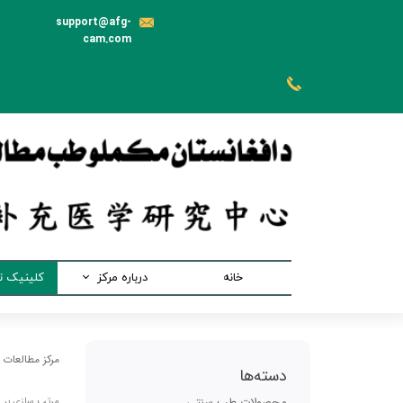
support@afg-
cam.com
خانه
درباره مرکز
کلینیک 
رئیس مرکز
بخش 
هیئت موسس
بخش ط
مرکز مطالعات
دسته‌ها
اهداف مرکز
بخش طب 
محصولات طب سنتی
مرتب سازی بر 