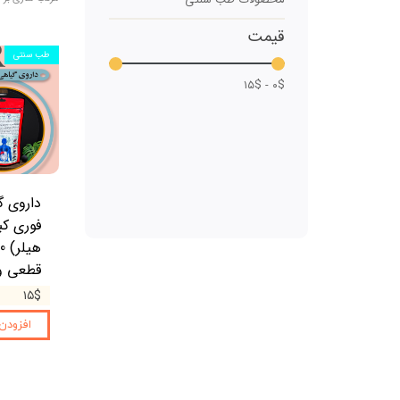
موافقت وزارت صحت عامه
بخش ط
قیمت
اساسنامه مرکز
بخش
طب سنتی
۰$ - ۱۵$
بخش اع
داروی گ
فوری کب
قطعی و 
۱۵$
افزودن