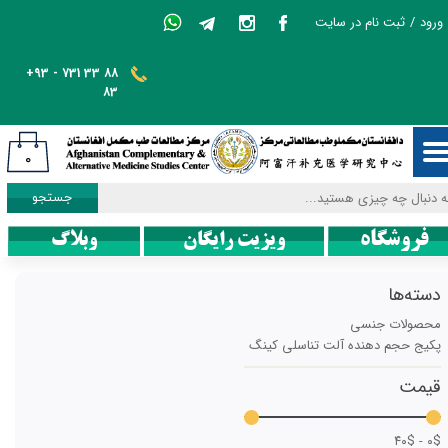
ورود
/
ثبت نام در سایت
حساب کاربری من
+93 - 731 33 88
تغییر گذر واژه
83
سفارشات
۰
خروج از حساب کاربری
جستجو
فروشگاه
ویزیت رایگان
وبلاگ
دسته‌ها
محصولات جنسی
پکیج حجم دهنده آلت تناسلی کینگ
قیمت
۰$ - ۴۰$