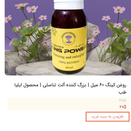
روغن کینگ 60 میل | بزرگ کننده آلت تناسلی | محصول ایلیا
طب
۳۵$
۲۸$
افزودن به سبد خرید