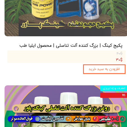
پکیج کینگ | بزرگ کننده آلت تناسلی | محصول ایلیا طب
۴۰$
۳۰$
افزودن به سبد خرید
تخفیف ویژه نوروزی
۷$