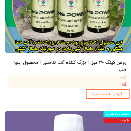
روغن کینگ 30 میل | بزرگ کننده آلت تناسلی | محصول ایلیا
طب
۲۵$
۱۸$
افزودن به سبد خرید
تخفیف ویژه نوروزی
۲۰ درصد