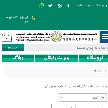
ورود
/
ثبت نام در سایت
حساب کاربری من
+93 - 731 33 88
تغییر گذر واژه
83
سفارشات
۰
خروج از حساب کاربری
جستجو
فروشگاه
ویزیت رایگان
وبلاگ
دسته‌ها
رکز مطالعات طب مکمل افغانستان
طب هومیوپاتی
مرتبط‌ترین