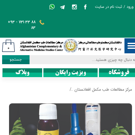
ورود
/
ثبت نام در سایت
حساب کاربری من
+93 - 731 33 88
تغییر گذر واژه
83
سفارشات
۰
خروج از حساب کاربری
جستجو
فروشگاه
ویزیت رایگان
وبلاگ
مرکز مطالعات طب مکمل افغانستان
پکیج حجم دهنده آلت تناسلی کینگ