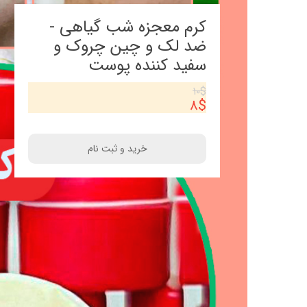
موافقت وزارت صحت عامه
بخش ط
کرم معجزه شب گیاهی -
ضد لک و چین چروک و
اساسنامه مرکز
بخش
سفید کننده پوست
بخش اع
۱۰$
۸$
خرید و ثبت نام