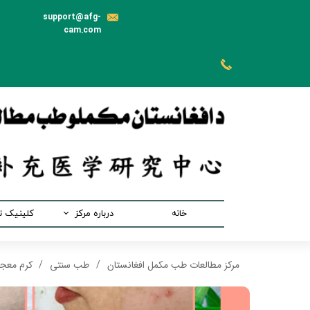
support@afg-
cam.com
خانه
درباره مرکز
کلینیک 
رئیس مرکز
بخش 
مرکز مطالعات طب مکمل افغانستان
طب سنتی
کرم معج
هیئت موسس
بخش ط
اهداف مرکز
بخش طب 