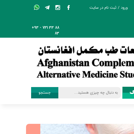
ورود
/
ثبت نام در سایت
حساب کاربری من
+93 - 731 33 88
تغییر گذر واژه
83
سفارشات
خروج از حساب
کاربری
گ
جستجو