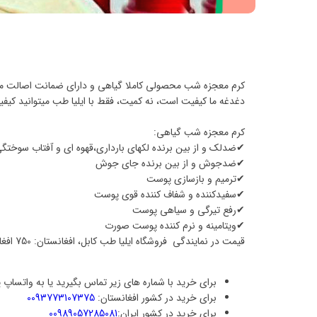
کرم معجزه شب محصولی کاملا گیاهی و دارای ضمانت اصالت می
دغدغه ما کیفیت است، نه کمیت، فقط با ایلیا طب میتوانید کیفیت
کرم معجزه شب گیاهی:
✔ضدلک و از بین برنده لکهای بارداری،قهوه ای و آفتاب سوختگ
✔ضدجوش و از بین برنده جای جوش
✔ترمیم و بازسازی پوست
✔سفیدکننده و شفاف کننده قوی پوست
✔رفع تیرگی و سیاهی پوست
✔ویتامینه و نرم کننده پوست صورت
قیمت در نمایندگی فروشگاه ایلیا طب کابل، افغانستان: 750 افغانی
برای خرید با شماره های زیر تماس بگیرید یا به واتساپ پ
برای خرید در کشور افغانستان:
0093773107375
برای خرید در کشور ایران:
00989057285081