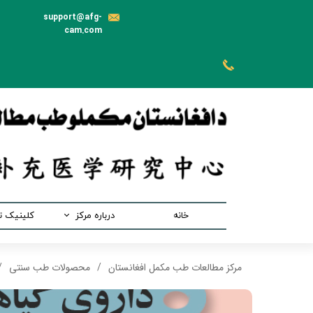
support@afg-
cam.com
خانه
درباره مرکز
کلینیک 
رئیس مرکز
بخش 
مرکز مطالعات طب مکمل افغانستان
محصولات طب سنتی
هیئت موسس
بخش ط
اهداف مرکز
بخش طب 