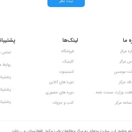
ثبت نظر
ه ما
لینک‌ها
پشتیبان
ره مرکز
فروشگاه
تماس با
س مرکز
کلینیک
روابط 
ئت موسس
انستیتوت
پشتیبان
اف مرکز
دوره های آنلاین
پشتیبان
فقت وزارت صحت عامه
دوره های حضوری
پشتیبان
سنامه مرکز
کتب و جزوات
ام حقوق این سایت متعلق به مرکز مطالعات طب مکمل افغانستان می باشد.