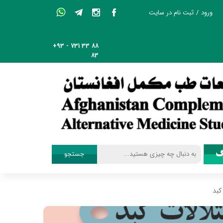
ورود
/
ثبت نام در سایت
حساب کاربری من
+93 - 731 33 88
تغییر گذر واژه
83
سفارشات
خروج از حساب
کاربری
گ
جستجو