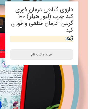
موافقت وزارت صحت عامه
بخش ط
داروی گیاهی درمان فوری
کبد چرب (لیور هیلر) 100
اساسنامه مرکز
بخش
گرمی -درمان قطعی و فوری
بخش اع
کبد
۱۵$
خرید و ثبت نام