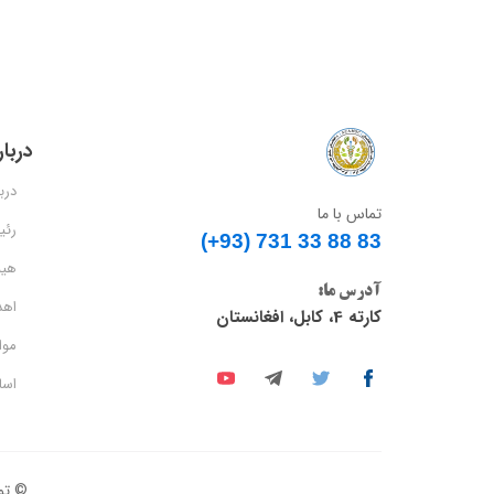
دربار
دربا
تماس با ما
رئی
(+93) 731 33 88 83​​​​​​​
هی
آدرس ما:
اهد
کارته 4، کابل، افغانستان
موا
اسا
© تم