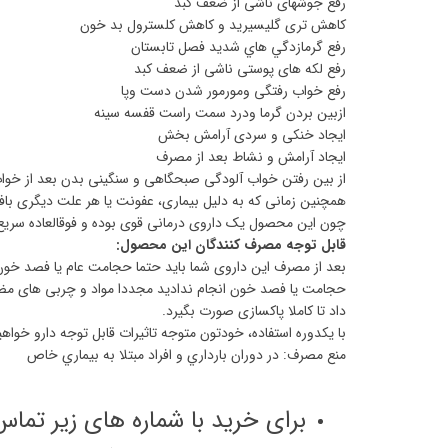
رفع جوشهای ناشی از ضعف کبد
کاهش تری گلیسیرید و كاهش کلسترول بد خون
رفع گرمازدگي هاي شديد فصل تابستان
رفع لکه های پوستی ناشی از ضعف کبد
رفع خواب رفتگی ومورمور شدن دست وپا
ازبین بردن گرما ودرد سمت راست قفسه سینه
ایجاد خنکی و سردی آرامش بخش
ایجاد آرامش و نشاط بعد از مصرف
از بین رفتن خواب آلودگی صبحگاهی و سنگینی بدن بعد از خوا
همچنین زمانی که به دلیل بیماری، عفونت یا هر علت دیگری ب
چون این محصول یک داروی درمانی قوی بوده و فوقالعاده سریع ش
قابل توجه مصرف کنندگان این محصول:
بعد از مصرف این داروی شما باید حتما حجامت عام یا فصد خون
حجامت یا فصد خون انجام ندادید مجددا مواد و چربی های مضری
داد تا کاملا پاکسازی صورت بگیرد.
با يكدوره استفاده، خودتون متوجه تاثیرات قابل توجه دارو خواه
منع مصرف: در دوران بارداري و افراد مبتلا به بيماري خاص
برای خرید با شماره های زیر تماس