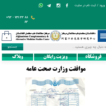
ورود
/
ثبت نام در سایت
حساب کاربری من
+93 - 731 33 88
تغییر گذر واژه
83
سفارشات
۰
خروج از حساب کاربری
جستجو
فروشگاه
ویزیت رایگان
وبلاگ
موافقت وزارت صحت عامه